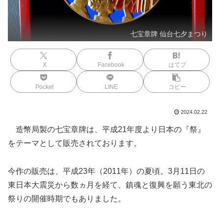
七宝章牌 仙台七夕まつり
X
Facebook
はてブ
Pocket
LINE
コピー
2024.02.22
造幣局製の七宝章牌は、平成21年度より日本の『祭』
をテーマとして販売されております。
今作の販売は、平成23年（2011年）の夏頃。3月11日の
東日本大震災から数ヵ月を経て、鎮魂と復興を願う東北の
祭りの開催時期でもありました。