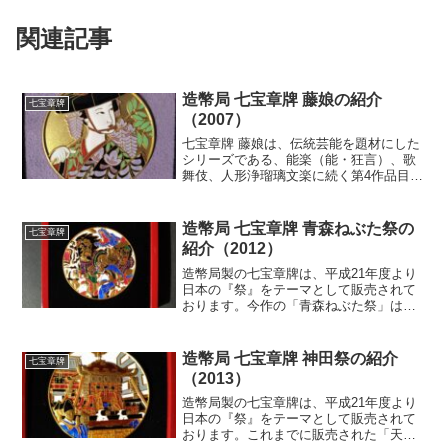
関連記事
造幣局 七宝章牌 藤娘の紹介
七宝章牌
（2007）
七宝章牌 藤娘は、伝統芸能を題材にした
シリーズである、能楽（能・狂言）、歌
舞伎、人形浄瑠璃文楽に続く第4作品目に
あたります。伝統芸能を題材にした七宝
章牌は次作の「雅楽」を含めて計5作品に
なりますが、多くはユネスコの世界の無
造幣局 七宝章牌 青森ねぶた祭の
七宝章牌
形遺産保護の一環で...
紹介（2012）
造幣局製の七宝章牌は、平成21年度より
日本の『祭』をテーマとして販売されて
おります。今作の「青森ねぶた祭」は、
昨年の『仙台七夕まつり』に続き、東北
の祭りを題材とするもの。本作の発売
は、東日本大震災の翌年（2012年）にな
造幣局 七宝章牌 神田祭の紹介
七宝章牌
りますが、七宝章牌の...
（2013）
造幣局製の七宝章牌は、平成21年度より
日本の『祭』をテーマとして販売されて
おります。これまでに販売された「天神