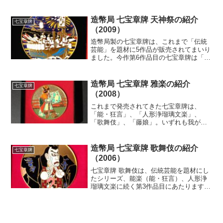
祭」「祇園祭」「仙台七夕まつり」「青
森ねぶた祭」に続く第五作品目が『神田
祭』となります。神田祭は、日本を代表
造幣局 七宝章牌 天神祭の紹介
七宝章牌
する3つの祭の一つで、...
（2009）
造幣局製の七宝章牌は、これまで「伝統
芸能」を題材に5作品が販売されてまいり
ました。今作第6作品目の七宝章牌は「天
神祭」になりますが、これ以降日本の
『祭』をテーマとした七宝章牌が販売さ
れることとなりました。これまで販売さ
造幣局 七宝章牌 雅楽の紹介
七宝章牌
れてきた七宝章牌と同様...
（2008）
これまで発売されてきた七宝章牌は、
「能・狂言」、「人形浄瑠璃文楽」、
「歌舞伎」、「藤娘」。いずれも我が国
の伝統芸能を題材としてきました。5作品
目にあたる「雅楽」も日本を代表する伝
統芸能であり、ユネスコの世界の無形遺
造幣局 七宝章牌 歌舞伎の紹介
七宝章牌
産保護の一環である「人類の...
（2006）
七宝章牌 歌舞伎は、伝統芸能を題材にし
たシリーズ、能楽（能・狂言）、人形浄
瑠璃文楽に続く第3作品目にあたります。
前2作の能楽（能・狂言）、人形浄瑠璃文
楽と共に、ユネスコの世界の無形遺産保
護の一環である「人類の口承及び無形遺
産の傑作」（無形文...