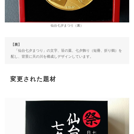
仙台七夕まつり（裏）
【裏】
「仙台七夕まつり」の文字、笹の葉、七夕飾り（短冊、折り鶴）を
配し、背景に天の川を構成しデザインしています。
変更された題材