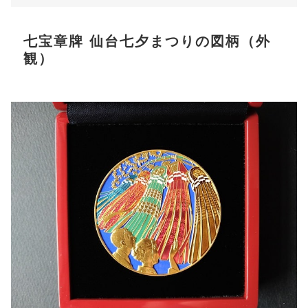
七宝章牌 仙台七夕まつりの図柄（外
観）