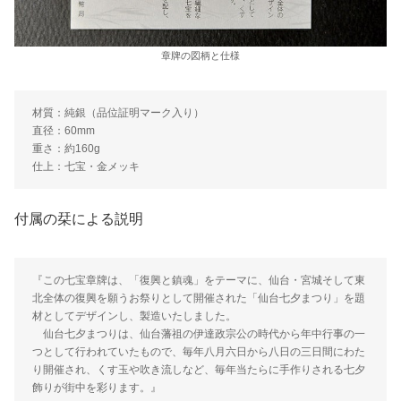
章牌の図柄と仕様
材質：純銀（品位証明マーク入り）
直径：60mm
重さ：約160g
仕上：七宝・金メッキ
付属の栞による説明
『この七宝章牌は、「復興と鎮魂」をテーマに、仙台・宮城そして東
北全体の復興を願うお祭りとして開催された「仙台七夕まつり」を題
材としてデザインし、製造いたしました。
仙台七夕まつりは、仙台藩祖の伊達政宗公の時代から年中行事の一
つとして行われていたもので、毎年八月六日から八日の三日間にわた
り開催され、くす玉や吹き流しなど、毎年当たらに手作りされる七夕
飾りが街中を彩ります。』