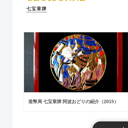
七宝章牌
造幣局 七宝章牌 阿波おどりの紹介（2015）