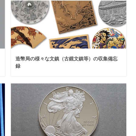
造幣局の様々な文鎮（古鏡文鎮等）の収集備忘
録