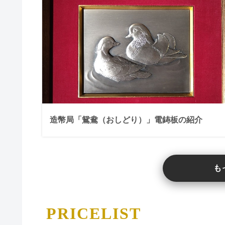
造幣局「鴛鴦（おしどり）」電鋳板の紹介
も
PRICELIST