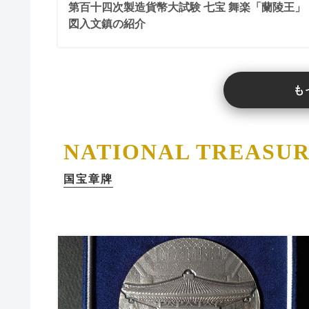
第百十四次製造貨幣大試験 七宝 舞楽「蘭陵王」
図入文鎮の紹介
も
NATIONAL TREASU
国宝章牌