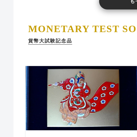
も
MONETARY TEST S
貨幣大試験記念品