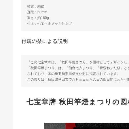
材質：純銀
直径：60mm
重さ：約160g
仕上：七宝・金メッキ仕上げ
付属の栞による説明
『この七宝章牌は、「秋田竿燈まつり」を題材としてデザインし
「秋田竿燈まつり」は、「仙台七夕まつり」「青森ねぶた祭」と
されており、国の重要無形民俗文化財に指定されています。
この祭りは、秋田県秋田市で八月三日から六日の四日間にわたり
七宝章牌 秋田竿燈まつりの図