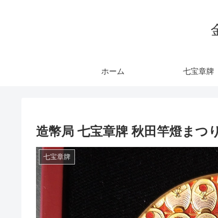
ホーム
七宝章牌
造幣局 七宝章牌 秋田竿燈まつり
七宝章牌