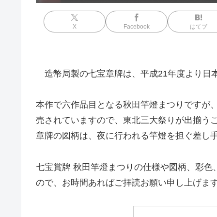
X
Facebook
はてブ
造幣局製の七宝章牌は、平成21年度より日
本作で六作品目となる秋田竿燈まつりですが
売されていますので、東北三大祭りが出揃う
章牌の図柄は、夜に行われる竿燈を担ぐ差し
七宝賞牌 秋田竿燈まつりの仕様や図柄、彩色
ので、お時間あればご拝読お願い申し上げま