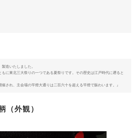
、製造いたしました。
ともに東北三大祭りの一つである夏祭りです。その歴史は江戸時代に遡ると
開催され、主会場の竿燈大通りは二百六十を超える竿燈で賑わいます。』
柄（外観）