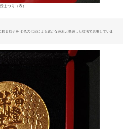
燈まつり（表）
操る様子を 七色の七宝による豊かな色彩と熟練した技法で表現していま