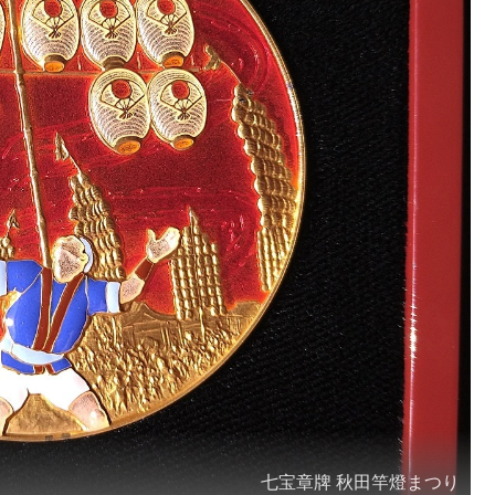
七宝章牌 秋田竿燈まつり