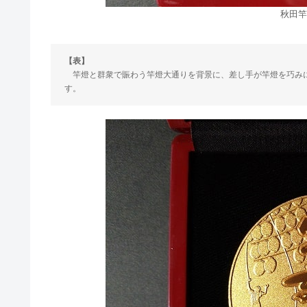
秋田竿
【表】
竿燈と群衆で賑わう竿燈大通りを背景に、差し手が竿燈を巧みに
す。