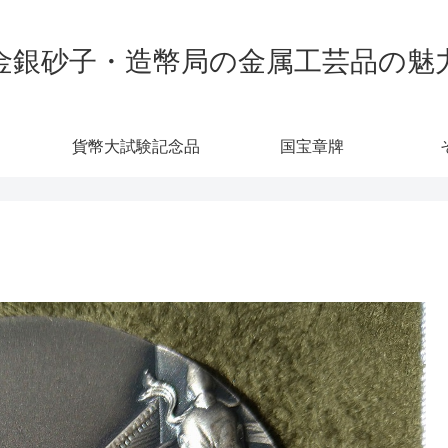
金銀砂子・造幣局の金属工芸品の魅
貨幣大試験記念品
国宝章牌