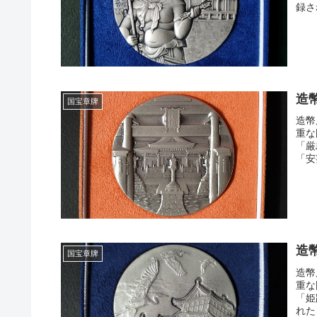
録さ
造
国宝章牌
造幣
重な
「厳
「安
造
国宝章牌
造幣
重な
「姫
れた