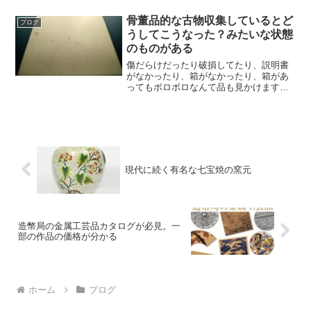
ともありますが、良からぬことが起こる
のは決まって買う時。荷物を受け取る時
骨董品的な古物収集しているとど
ブログ
です。不思議と発送後に...
うしてこうなった？みたいな状態
のものがある
傷だらけだったり破損してたり、説明書
がなかったり、箱がなかったり、箱があ
ってもボロボロなんて品も見かけます。
私が収集しているのは、造幣局製の金属
工芸品というとてもニッチでマニアック
な部類に入ると思いますが、そんなマニ
アック界隈でもどうしてこ...
現代に続く有名な七宝焼の窯元
造幣局の金属工芸品カタログが必見。一
部の作品の価格が分かる
ホーム
ブログ