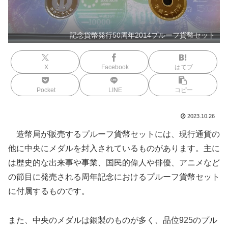
記念貨幣発行50周年2014プルーフ貨幣セット
X
Facebook
はてブ
Pocket
LINE
コピー
2023.10.26
造幣局が販売するプルーフ貨幣セットには、現行通貨の
他に中央にメダルを封入されているものがあります。主に
は歴史的な出来事や事業、国民的偉人や俳優、アニメなど
の節目に発売される周年記念におけるプルーフ貨幣セット
に付属するものです。
また、中央のメダルは銀製のものが多く、品位925のプル