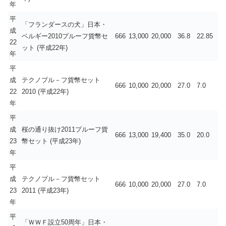
年
平
「フランダースの犬」日本・
成
ベルギー2010プルーフ貨幣セ
666
13,000
20,000
36.8
22.85
22
ット (平成22年)
年
平
成
テクノプル－フ貨幣セット
666
10,000
20,000
27.0
7.0
22
2010 (平成22年)
年
平
成
桜の通り抜け2011プルーフ貨
666
13,000
19,400
35.0
20.0
23
幣セット (平成23年)
年
平
成
テクノプル－フ貨幣セット
666
10,000
20,000
27.0
7.0
23
2011 (平成23年)
年
平
「ＷＷＦ設立50周年」日本・