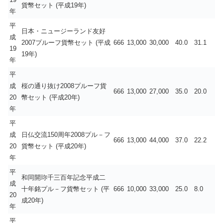
貨幣セット (平成19年)
年
平
日本・ニュージーランド友好
成
2007プルーフ貨幣セット (平成
666
13,000
30,000
40.0
31.1
19
19年)
年
平
成
桜の通り抜け2008プルーフ貨
666
13,000
27,000
35.0
20.0
20
幣セット (平成20年)
年
平
成
日仏交流150周年2008プル－フ
666
13,000
44,000
37.0
22.2
20
貨幣セット (平成20年)
年
平
和同開珎千三百年記念平成二
成
十年銘プル－フ貨幣セット (平
666
10,000
33,000
25.0
8.0
20
成20年)
年
平