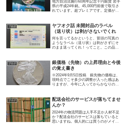
地方自治法施行60周年記念千円銀貨 岩手
県の平成24年銘。45,000円前後で取引さ
れています。超プレミアです。定価が
6,000円なので、8、9倍の価格がついてい
ることになります。なぜこんなに高いの
か？高い理由をまとめたいと思います。
ヤフオク話 未開封品のラベル
ブログ
岩手県...
（送り状）は剥がさないでくれ
何を言ってるかというと、冒頭の写真の
ようなラベル（送り状）は剥がさずにそ
のまま送ってくれ！ってこと。この品
は、造幣局から購入できる金貨や銀貨、
記念メダルといった類のものですが、中
身の品が何であるかはラベル（送り状）
銀価格（先物）の上昇理由と今後
ブログ
にある品名欄の記載内容でわ...
の覚え書き
※2024年9月5日投稿 銀先物の価格は、
現時点でこそ多少の調整が入った感はあ
りますが、今年に入ってからかなりの高
値圏にいきつきました。年初が1トロイオ
ンス24ドル前後だったのを考えると5月半
ばには30ドルオーバー（3年ぶりの高
配送会社のサービスが落ちてませ
ブログ
値）、現在も...
んか？
2024年の物流問題は人手不足か人材不足
か？配送会社のサービスは落ちていると
思いますね。個人的には買うのがメイ
ン、たまに断捨離で処分する時に売るこ