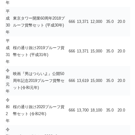
年
平
成
東京タワー開業60周年2018プ
666
13,371
12,000
35.0
20.0
30
ルーフ貨幣セット (平成30年)
年
平
成
桜の通り抜け2019プルーフ貨
666
13,371
15,000
35.0
20.0
31
幣セット (平成31年)
年
令
映画『男はつらいよ』公開50
和
周年記念2019プルーフ貨幣セ
666
13,619
15,000
35.0
20.0
元
ット(令和元年)
年
令
和
桜の通り抜け2020プルーフ貨
666
13,700
18,100
35.0
20.0
2
幣セット (令和2年)
年
令