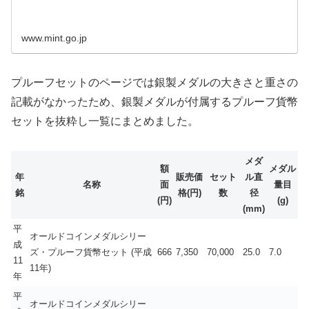
www.mint.go.jp
プルーフセットのページでは銀製メダルの大きさと重さの
記載がなかったため、銀製メダルが付属するプルーフ貨幣
セットを抜粋し一覧にまとめました。
メダ
額
メダル
年
販売価
セット
ル直
名称
面
量目
銘
格(円)
数
径
(円)
(g)
(mm)
平
オールドコインメダルシリー
成
ズ・プルーフ貨幣セット (平成
666
7,350
70,000
25.0
7.0
11
11年)
年
平
オールドコインメダルシリー