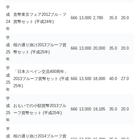
平
成
造幣東京フェア2012プル－フ
666
13,000
2,780
35.0
20.0
24
貨幣セット (平成24年)
年
平
成
桜の通り抜け2013プルーフ貨
666
13,000
20,000
35.0
20.0
25
幣セット (平成25年)
年
平
「日本スペイン交流400周年」
成
2013プルーフ貨幣セット (平成
666
13,500
18,000
40.0
27.0
25
25年)
年
平
成
おもいでの小額貨幣2013プル
666
13,000
19,185
35.0
20.0
25
ーフ貨幣セット (平成25年)
年
平
成
桜の通り抜け2014プルーフ貨