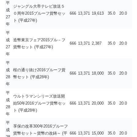
平
ジャングル大帝テレビ放送５
成
０周年2015プルーフ貨幣セッ
666
13,371
19,613
35.0
20.0
27
ト (平成27年)
年
平
成
造幣東京フェア2015プル－フ
666
13,371
2,387
35.0
20.0
27
貨幣セット (平成27年)
年
平
成
桜の通り抜け2016プルーフ貨
666
13,371
18,000
35.0
20.0
28
幣セット (平成28年)
年
平
ウルトラマンシリーズ放送開
成
始50年2016プルーフ貨幣セッ
666
13,371
20,000
35.0
20.0
28
ト (平成28年)
年
平
享保の改革300年2016プルーフ
成
貨幣セット～貨幣の改鋳～ (平
666
13,371
15,000
35.0
20.0
28