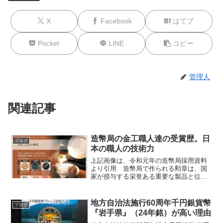
X
Facebook
はてブ
Pocket
LINE
コピー
管理人
関連記事
造幣局の金工職人達の受賞歴。日
ブログ
本の職人の技術力
上記画像は、令和元年の造幣局採用資料
より引用 造幣局で作られる勲章は、国
家が授与する栄誉ある重要な製品と位置
づけられています。勲章の制作にあた
り、美麗さや荘厳、品格や尊厳を兼ね備
えた質感を要求されるため、精巧な技術
地方自治法施行60周年千円銀貨幣
ブログ
が求められます。このような...
『岩手県』（24年銘）が高い理由