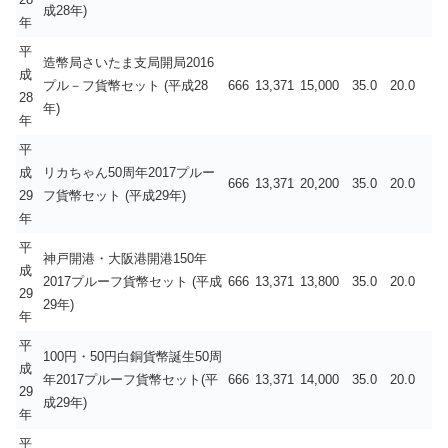
成28年)
年
平
造幣局さいたま支局開局2016
成
プル－フ貨幣セット (平成28
666
13,371
15,000
35.0
20.0
28
年)
年
平
成
リカちゃん50周年2017プルー
666
13,371
20,200
35.0
20.0
29
フ貨幣セット (平成29年)
年
平
神戸開港・大阪港開港150年
成
2017プルーフ貨幣セット (平成
666
13,371
13,800
35.0
20.0
29
29年)
年
平
100円・50円白銅貨幣誕生50周
成
年2017プルーフ貨幣セット(平
666
13,371
14,000
35.0
20.0
29
成29年)
年
平