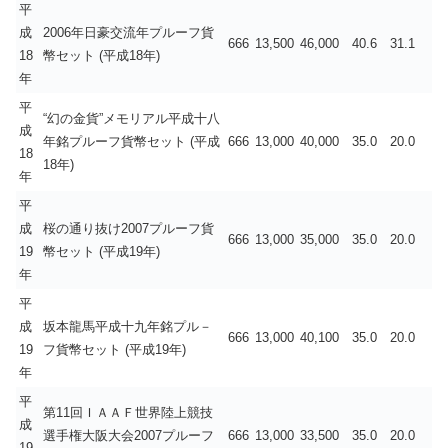
平
成
2006年日豪交流年プルーフ貨
666
13,500
46,000
40.6
31.1
18
幣セット (平成18年)
年
平
“幻の金貨”メモリアル平成十八
成
年銘プルーフ貨幣セット (平成
666
13,000
40,000
35.0
20.0
18
18年)
年
平
成
桜の通り抜け2007プルーフ貨
666
13,000
35,000
35.0
20.0
19
幣セット (平成19年)
年
平
成
坂本龍馬平成十九年銘プル－
666
13,000
40,100
35.0
20.0
19
フ貨幣セット (平成19年)
年
平
第11回ＩＡＡＦ世界陸上競技
成
選手権大阪大会2007プルーフ
666
13,000
33,500
35.0
20.0
19