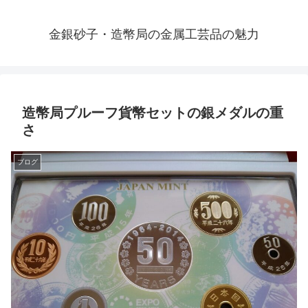
金銀砂子・造幣局の金属工芸品の魅力
造幣局プルーフ貨幣セットの銀メダルの重
さ
ブログ