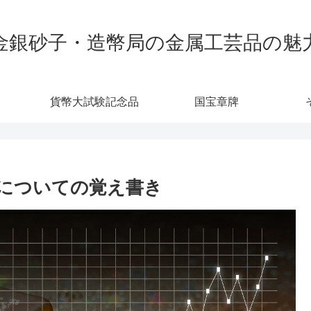
金銀砂子・造幣局の金属工芸品の魅
貨幣大試験記念品
国宝章牌
についての覚え書き